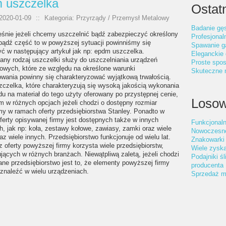
 uszczelka
Ostatn
2020-01-09
::
Kategoria: Przyrządy / Przemysł Metalowy
Badanie gęs
śnie jeżeli chcemy uszczelnić bądź zabezpieczyć określony
Profesjonal
 bądź część to w powyższej sytuacji powinniśmy się
Spawanie g
yć w następujący artykuł jak np: epdm uszczelka.
Eleganckie 
ny rodzaj uszczelki służy do uszczelniania urządzeń
Proste spos
owych, które ze względu na określone warunki
Skuteczne n
owania powinny się charakteryzować wyjątkową trwałością.
czelka, które charakteryzują się wysoką jakością wykonania
u na materiał do tego użyty oferowany po przystępnej cenie,
Losow
m w różnych opcjach jeżeli chodzi o dostępny rozmiar
my w ramach oferty przedsiębiorstwa Stanley. Ponadto w
erty opisywanej firmy jest dostępnych także w innych
Funkcjonal
h, jak np: koła, zestawy kołowe, zawiasy, zamki oraz wiele
Nowoczesne
az wiele innych. Przedsiębiorstwo funkcjonuje od wielu lat.
Znakowarki
 oferty powyższej firmy korzysta wiele przedsiębiorstw,
Wiele zysk
jących w różnych branżach. Niewątpliwą zaletą, jeżeli chodzi
Podajniki ś
ne przedsiębiorstwo jest to, że elementy powyższej firmy
producenta
naleźć w wielu urządzeniach.
Sprzedaż m