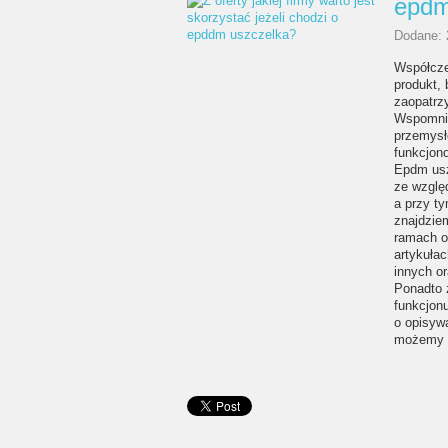
epdm
Dodane: 
Współcze
produkt,
zaopatrz
Wspomnia
przemysł
funkcjon
Epdm usz
ze względ
a przy ty
znajdzie
ramach of
artykułac
innych or
Ponadto z
funkcjonu
o opisywa
możemy z