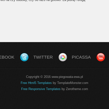
EBOOK
TWITTER
PICASSA
Copyright © 2016 www.piegowata-ewa.pl
Free Html5 Templates
by TemplateMonster.com
Free Responsive Templates
by Zerotheme.com