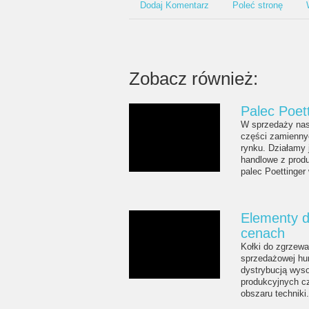
Dodaj Komentarz
Poleć stronę
Zobacz również:
Palec Poet
W sprzedaży nasz
części zamienny
rynku. Działamy 
handlowe z produ
palec Poettinger 
Elementy d
cenach
Kołki do zgrzewa
sprzedażowej hur
dystrybucją wysok
produkcyjnych c
obszaru techniki.