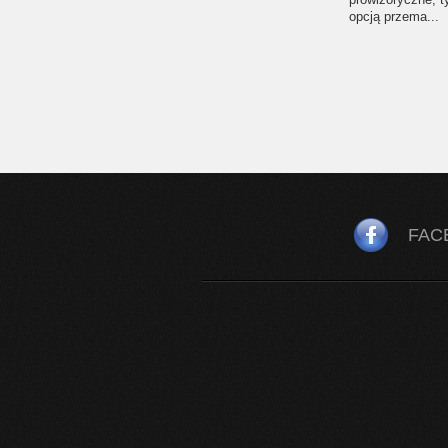
opcją przema...
FAC