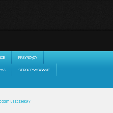
RCE
PRZYRZĄDY
RMA
OPROGRAMOWANIE
o epddm uszczelka?