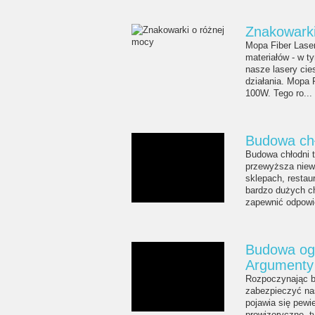
Znakowarki
Mopa Fiber Lase
materiałów - w t
nasze lasery ci
działania. Mopa 
100W. Tego ro...
Budowa chł
Budowa chłodni 
przewyższa niew
sklepach, resta
bardzo dużych ch
zapewnić odpowi
Budowa ogr
Argumenty 
Rozpoczynając b
zabezpieczyć nas
pojawia się pewi
prowizoryczne, t