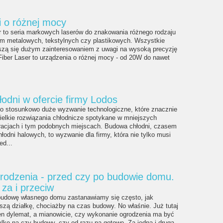
 o różnej mocy
r to seria markowych laserów do znakowania różnego rodzaju
ym metalowych, tekstylnych czy plastikowych. Wszystkie
eszą się dużym zainteresowaniem z uwagi na wysoką precyzję
Fiber Laser to urządzenia o różnej mocy - od 20W do nawet
odni w ofercie firmy Lodos
to stosunkowo duże wyzwanie technologiczne, które znacznie
ielkie rozwiązania chłodnicze spotykane w mniejszych
uracjach i tym podobnych miejscach. Budowa chłodni, czasem
łodni halowych, to wyzwanie dla firmy, która nie tylko musi
ed...
odzenia - przed czy po budowie domu.
za i przeciw
udowę własnego domu zastanawiamy się często, jak
zą działkę, chociażby na czas budowy. No właśnie. Już tutaj
en dylemat, a mianowicie, czy wykonanie ogrodzenia ma być
ylko na czy budowy, czy od razu na gotowo. Za jedną i drugą