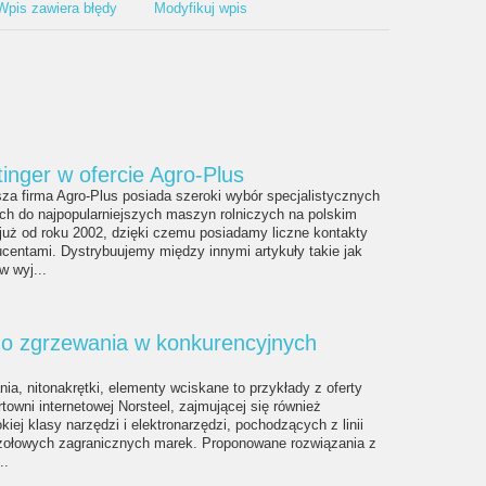
Wpis zawiera błędy
Modyfikuj wpis
tinger w ofercie Agro-Plus
a firma Agro-Plus posiada szeroki wybór specjalistycznych
ch do najpopularniejszych maszyn rolniczych na polskim
już od roku 2002, dzięki czemu posiadamy liczne kontakty
centami. Dystrybuujemy między innymi artykuły takie jak
w wyj...
o zgrzewania w konkurencyjnych
nia, nitonakrętki, elementy wciskane to przykłady z oferty
towni internetowej Norsteel, zajmującej się również
iej klasy narzędzi i elektronarzędzi, pochodzących z linii
zołowych zagranicznych marek. Proponowane rozwiązania z
..