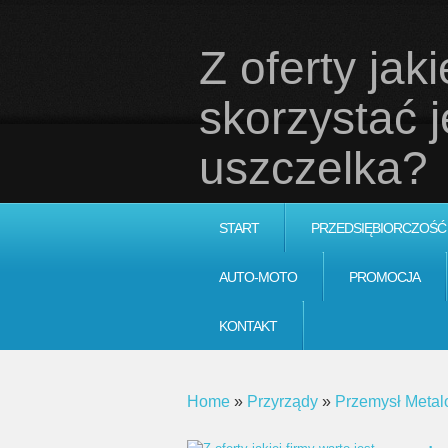
Z oferty jaki
skorzystać 
uszczelka?
START
PRZEDSIĘBIORCZOŚĆ
AUTO-MOTO
PROMOCJA
KONTAKT
Home
»
Przyrządy
»
Przemysł Meta