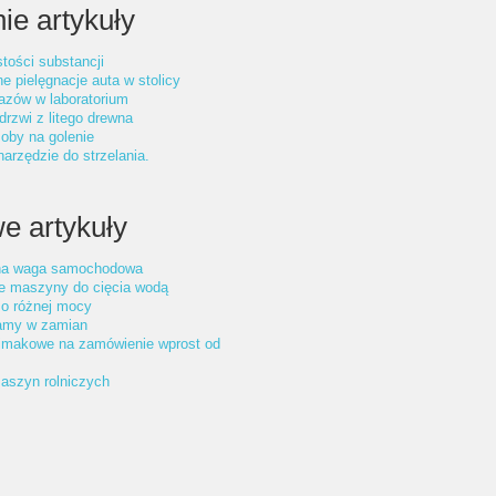
ie artykuły
tości substancji
ne pielęgnacje auta w stolicy
azów w laboratorium
drzwi z litego drewna
oby na golenie
arzędzie do strzelania.
e artykuły
na waga samochodowa
 maszyny do cięcia wodą
 o różnej mocy
amy w zamian
limakowe na zamówienie wprost od
aszyn rolniczych