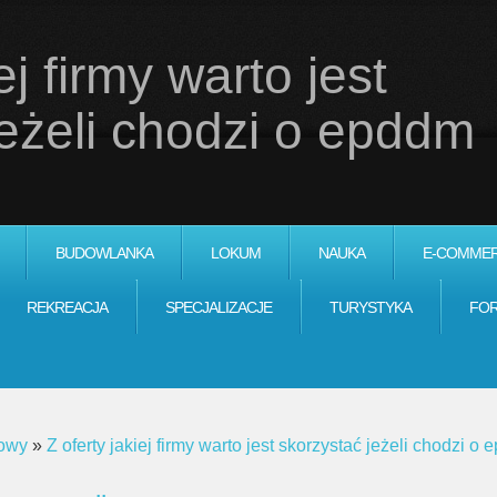
ej firmy warto jest
jeżeli chodzi o epddm
BUDOWLANKA
LOKUM
NAUKA
E-COMME
REKREACJA
SPECJALIZACJE
TURYSTYKA
FO
lowy
»
Z oferty jakiej firmy warto jest skorzystać jeżeli chodzi 