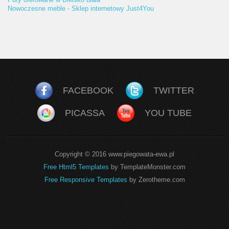
Nowoczesne meble - Sklep internetowy Just4You
FACEBOOK
TWITTER
PICASSA
YOU TUBE
Copyright © 2016 www.piegowata-ewa.pl
Free Html5 Templates
by TemplateMonster.com
Free Responsive Templates
by Zerotheme.com