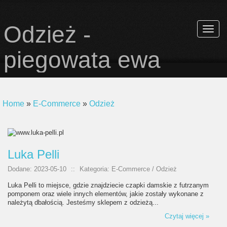
Odzież -
Rozwi
nawiga
piegowata ewa
Home
»
E-Commerce
»
Odzież
Luka Pelli
Dodane: 2023-05-10
::
Kategoria: E-Commerce / Odzież
Luka Pelli to miejsce, gdzie znajdziecie czapki damskie z futrzanym
pomponem oraz wiele innych elementów, jakie zostały wykonane z
należytą dbałością. Jesteśmy sklepem z odzieżą...
Czytaj więcej »