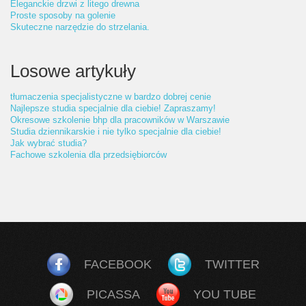
Eleganckie drzwi z litego drewna
Proste sposoby na golenie
Skuteczne narzędzie do strzelania.
Losowe artykuły
tłumaczenia specjalistyczne w bardzo dobrej cenie
Najlepsze studia specjalnie dla ciebie! Zapraszamy!
Okresowe szkolenie bhp dla pracowników w Warszawie
Studia dziennikarskie i nie tylko specjalnie dla ciebie!
Jak wybrać studia?
Fachowe szkolenia dla przedsiębiorców
FACEBOOK
TWITTER
PICASSA
YOU TUBE