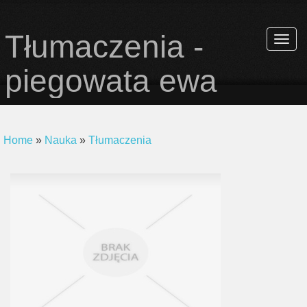
Tłumaczenia -
Rozwi
nawiga
piegowata ewa
Home
»
Nauka
»
Tłumaczenia