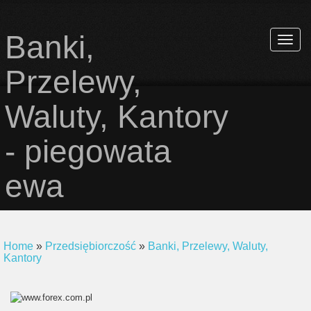
Banki,
Rozwi
nawiga
Przelewy,
Waluty, Kantory
- piegowata
ewa
Home
»
Przedsiębiorczość
»
Banki, Przelewy, Waluty,
Kantory