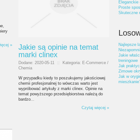
Eleganckie 
Proste spos
Skuteczne n
ne,
Losow
piery
Najlepsze 
ięcej »
Jakie są opinie na temat
Niezapomni
marki clinex
Jakie właśc
treningowe
Dodane: 2020-05-11
::
Kategoria: E-Commerce /
Jak praktyc
Chemia
Zimowe okry
Jak w orygi
W przypadku kiedy to poszukujemy jakościowej
mieszkanie
chemii profesjonalnej to wówczas warto jest
wypróbować artykuły z marki clinex. Opinie na
temat powyższego przedsiębiorstwa należą do
bardzo...
Czytaj więcej »