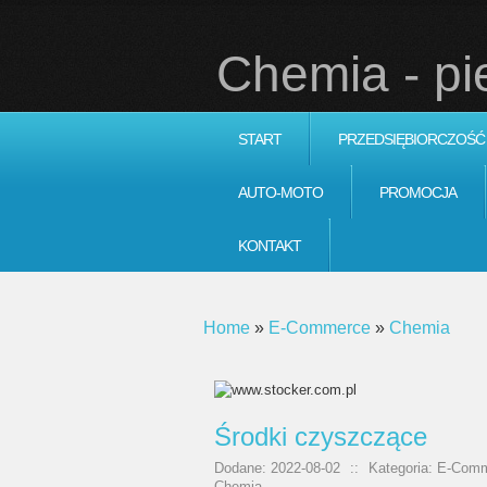
Chemia - p
START
PRZEDSIĘBIORCZOŚĆ
AUTO-MOTO
PROMOCJA
KONTAKT
Home
»
E-Commerce
»
Chemia
Środki czyszczące
Dodane: 2022-08-02
::
Kategoria: E-Comm
Chemia