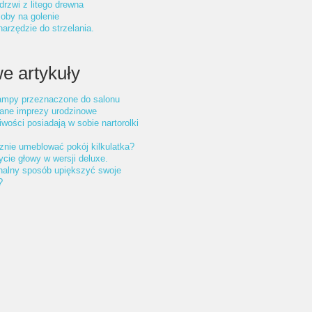
drzwi z litego drewna
oby na golenie
arzędzie do strzelania.
e artykuły
lampy przeznaczone do salonu
ane imprezy urodzinowe
iwości posiadają w sobie nartorolki
znie umeblować pokój kilkulatka?
cie głowy w wersji deluxe.
nalny sposób upiększyć swoje
?