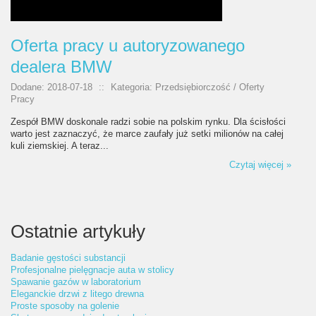
Oferta pracy u autoryzowanego
dealera BMW
Dodane: 2018-07-18
::
Kategoria: Przedsiębiorczość / Oferty
Pracy
Zespół BMW doskonale radzi sobie na polskim rynku. Dla ścisłości
warto jest zaznaczyć, że marce zaufały już setki milionów na całej
kuli ziemskiej. A teraz...
Czytaj więcej »
Ostatnie artykuły
Badanie gęstości substancji
Profesjonalne pielęgnacje auta w stolicy
Spawanie gazów w laboratorium
Eleganckie drzwi z litego drewna
Proste sposoby na golenie