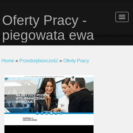
Oferty Pracy -
Rozwi
nawiga
piegowata ewa
Home
»
Przedsiębiorczość
»
Oferty Pracy