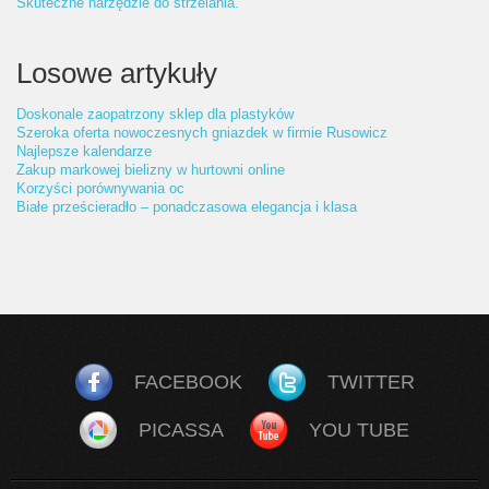
Skuteczne narzędzie do strzelania.
Losowe artykuły
Doskonale zaopatrzony sklep dla plastyków
Szeroka oferta nowoczesnych gniazdek w firmie Rusowicz
Najlepsze kalendarze
Zakup markowej bielizny w hurtowni online
Korzyści porównywania oc
Białe prześcieradło – ponadczasowa elegancja i klasa
FACEBOOK
TWITTER
PICASSA
YOU TUBE