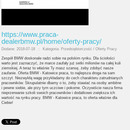
https://www.praca-
dealerbmw.pl/home/oferty-pracy/
Dodane: 2018-07-18
::
Kategoria: Przedsiębiorczość / Oferty Pracy
Zespół BMW doskonale radzi sobie na polskim rynku. Dla ścisłości
warto jest zaznaczyć, że marce zaufały już setki milionów na całej kuli
ziemskiej. A teraz to właśnie Ty masz szansę, żeby zdobyć nasze
zaufanie. Oferta BMW - Katowice praca, to najlepsza droga na sam
szczyt. Niezwykłą wagę przykładamy do cech charakteru zatrudnianych
pracowników. Skrupulatnie dbamy o to, żeby stawiać na osoby ambitne
i pewne siebie, ale przy tym uczciwe i pokorne. Oczywiście nasza firma
nieprzerwanie szkoli swoich pracowników i dodatkowo zwiększa ich
wartość na rynku pracy. BMW - Katowice praca, to oferta właśnie dla
Ciebie!