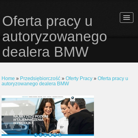
Oferta pracy u
Rozwi
nawiga
autoryzowanego
dealera BMW
Home
»
Przedsiębiorczość
»
Oferty Pracy
»
Oferta pracy u
autoryzowanego dealera BMW