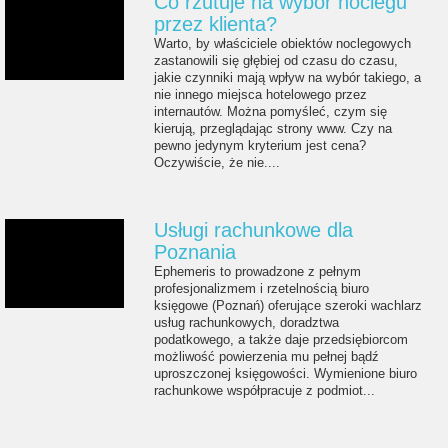
Co rzutuje na wybór noclegu
przez klienta?
Warto, by właściciele obiektów noclegowych
zastanowili się głębiej od czasu do czasu,
jakie czynniki mają wpływ na wybór takiego, a
nie innego miejsca hotelowego przez
internautów. Można pomyśleć, czym się
kierują, przeglądając strony www. Czy na
pewno jedynym kryterium jest cena?
Oczywiście, że nie....
Usługi rachunkowe dla
Poznania
Ephemeris to prowadzone z pełnym
profesjonalizmem i rzetelnością biuro
księgowe (Poznań) oferujące szeroki wachlarz
usług rachunkowych, doradztwa
podatkowego, a także daje przedsiębiorcom
możliwość powierzenia mu pełnej bądź
uproszczonej księgowości. Wymienione biuro
rachunkowe współpracuje z podmiot...