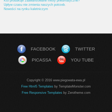
Kto produkuje zaawansowane młoty pneumatyczne?
Upływ czasu nie zmienia naszych potrzeb.
Nowości na rynku kaletniczym
FACEBOOK
TWITTER
PICASSA
YOU TUBE
Copyright © 2016 www.piegowata-ewa.pl
Free Html5 Templates
by TemplateMonster.com
Free Responsive Templates
by Zerotheme.com