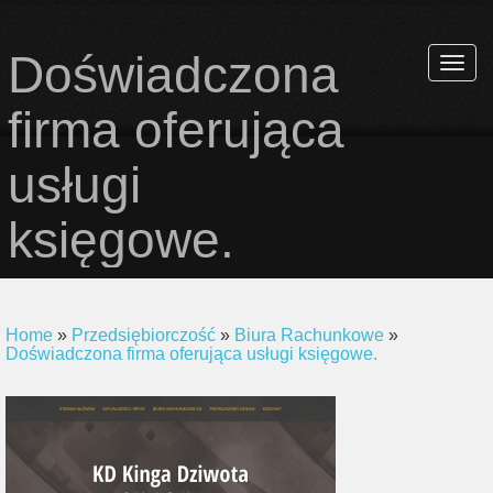
Doświadczona
Rozwi
nawiga
firma oferująca
usługi
księgowe.
Home
»
Przedsiębiorczość
»
Biura Rachunkowe
»
Doświadczona firma oferująca usługi księgowe.