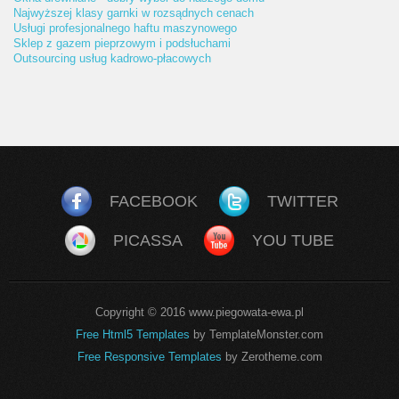
Najwyższej klasy garnki w rozsądnych cenach
Usługi profesjonalnego haftu maszynowego
Sklep z gazem pieprzowym i podsłuchami
Outsourcing usług kadrowo-płacowych
FACEBOOK
TWITTER
PICASSA
YOU TUBE
Copyright © 2016 www.piegowata-ewa.pl
Free Html5 Templates
by TemplateMonster.com
Free Responsive Templates
by Zerotheme.com