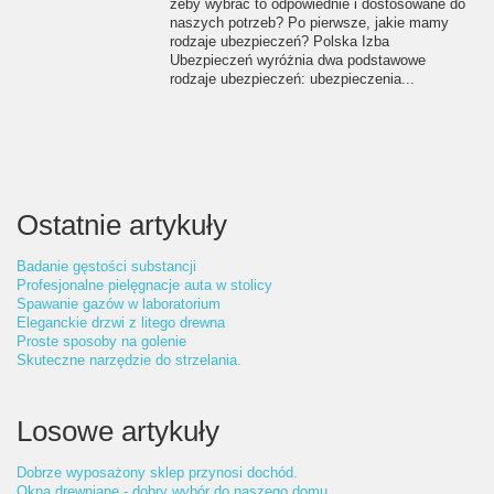
żeby wybrać to odpowiednie i dostosowane do
naszych potrzeb? Po pierwsze, jakie mamy
rodzaje ubezpieczeń? Polska Izba
Ubezpieczeń wyróżnia dwa podstawowe
rodzaje ubezpieczeń: ubezpieczenia...
Ostatnie artykuły
Badanie gęstości substancji
Profesjonalne pielęgnacje auta w stolicy
Spawanie gazów w laboratorium
Eleganckie drzwi z litego drewna
Proste sposoby na golenie
Skuteczne narzędzie do strzelania.
Losowe artykuły
Dobrze wyposażony sklep przynosi dochód.
Okna drewniane - dobry wybór do naszego domu