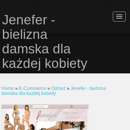
Jenefer -
Rozwi
nawiga
bielizna
damska dla
każdej kobiety
Home
»
E-Commerce
»
Odzież
»
Jenefer - bielizna
damska dla każdej kobiety