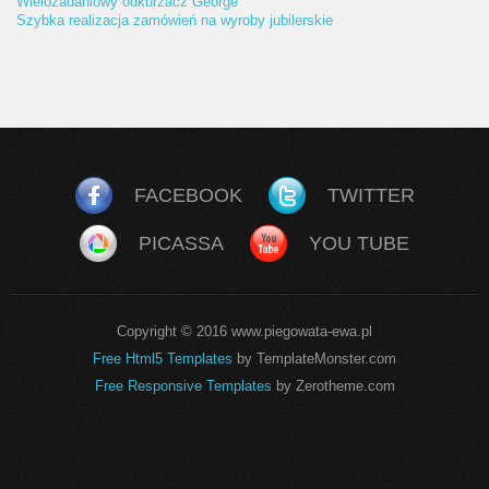
Wielozadaniowy odkurzacz George
Szybka realizacja zamówień na wyroby jubilerskie
FACEBOOK
TWITTER
PICASSA
YOU TUBE
Copyright © 2016 www.piegowata-ewa.pl
Free Html5 Templates
by TemplateMonster.com
Free Responsive Templates
by Zerotheme.com