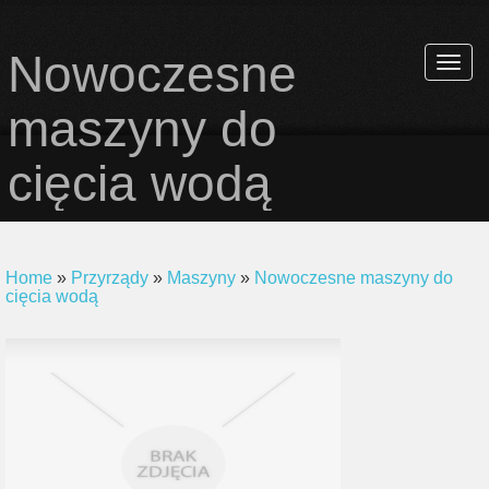
Nowoczesne
Rozwi
nawiga
maszyny do
cięcia wodą
Home
»
Przyrządy
»
Maszyny
»
Nowoczesne maszyny do
cięcia wodą