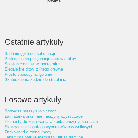
przema...
Ostatnie artykuły
Badanie gęstości substancji
Profesjonalne pielęgnacje auta w stolicy
Spawanie gazów w laboratorium
Eleganckie drzwi z litego drewna
Proste sposoby na golenie
Skuteczne narzędzie do strzelania.
Losowe artykuły
Sprzedaż maszyn rolniczych
Zamiatarka oraz inne maszyny czyszczące
Elementy do zgrzewania w konkurencyjnych cenach
Skorzystaj z bogatego wyboru wózków widłowych
Znakowarki o różnej mocy
Jaka firma oferuje membrany ultrafiltracyjne