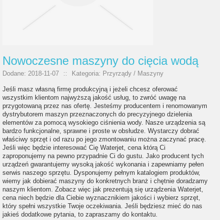
Nowoczesne maszyny do cięcia wodą
Dodane: 2018-11-07
::
Kategoria: Przyrządy / Maszyny
Jeśli masz własną firmę produkcyjną i jeżeli chcesz oferować
wszystkim klientom najwyższą jakość usług, to zwróć uwagę na
przygotowaną przez nas ofertę. Jesteśmy producentem i renomowanym
dystrybutorem maszyn przeznaczonych do precyzyjnego dzielenia
elementów za pomocą wysokiego ciśnienia wody. Nasze urządzenia są
bardzo funkcjonalne, sprawne i proste w obsłudze. Wystarczy dobrać
właściwy sprzęt i od razu po jego zmontowaniu można zaczynać pracę.
Jeśli więc będzie interesować Cię Waterjet, cena którą Ci
zaproponujemy na pewno przypadnie Ci do gustu. Jako producent tych
urządzeń gwarantujemy wysoką jakość wykonania i zapewniamy pełen
serwis naszego sprzętu. Dysponujemy pełnym katalogiem produktów,
wiemy jak dobierać maszyny do konkretnych branż i chętnie doradzamy
naszym klientom. Zobacz więc jak prezentują się urządzenia Waterjet,
cena niech będzie dla Ciebie wyznacznikiem jakości i wybierz sprzęt,
który spełni wszystkie Twoje oczekiwania. Jeśli będziesz mieć do nas
jakieś dodatkowe pytania, to zapraszamy do kontaktu.