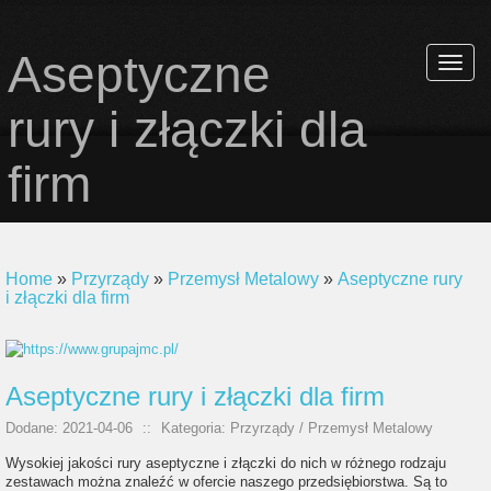
Aseptyczne
Rozwi
nawiga
rury i złączki dla
firm
Home
»
Przyrządy
»
Przemysł Metalowy
»
Aseptyczne rury
i złączki dla firm
Aseptyczne rury i złączki dla firm
Dodane: 2021-04-06
::
Kategoria: Przyrządy / Przemysł Metalowy
Wysokiej jakości rury aseptyczne i złączki do nich w różnego rodzaju
zestawach można znaleźć w ofercie naszego przedsiębiorstwa. Są to