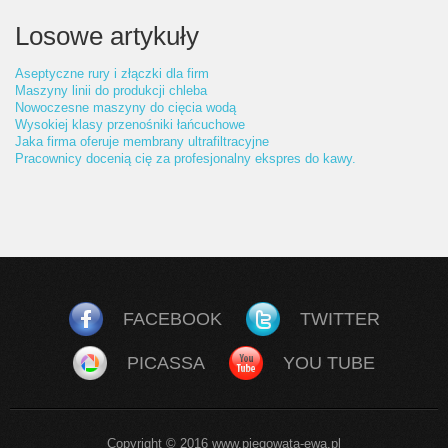
Losowe artykuły
Aseptyczne rury i złączki dla firm
Maszyny linii do produkcji chleba
Nowoczesne maszyny do cięcia wodą
Wysokiej klasy przenośniki łańcuchowe
Jaka firma oferuje membrany ultrafiltracyjne
Pracownicy docenią cię za profesjonalny ekspres do kawy.
FACEBOOK
TWITTER
PICASSA
YOU TUBE
Copyright © 2016 www.piegowata-ewa.pl