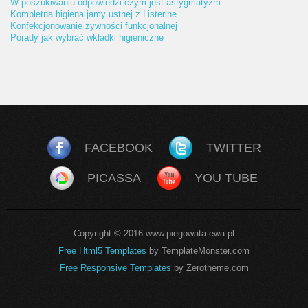
W poszukiwaniu odpowiedzi czym jest astygmatyzm
Kompletna higiena jamy ustnej z Listerine
Konfekcjonowanie żywności funkcjonalnej
Porady jak wybrać wkładki higieniczne
FACEBOOK
TWITTER
PICASSA
YOU TUBE
Copyright © 2016 www.piegowata-ewa.pl
Free Html5 Templates
by TemplateMonster.com
Free Responsive Templates
by Zerotheme.com