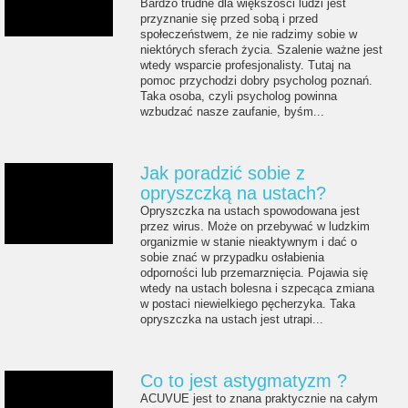
Bardzo trudne dla większości ludzi jest
przyznanie się przed sobą i przed
społeczeństwem, że nie radzimy sobie w
niektórych sferach życia. Szalenie ważne jest
wtedy wsparcie profesjonalisty. Tutaj na
pomoc przychodzi dobry psycholog poznań.
Taka osoba, czyli psycholog powinna
wzbudzać nasze zaufanie, byśm...
Jak poradzić sobie z
opryszczką na ustach?
Opryszczka na ustach spowodowana jest
przez wirus. Może on przebywać w ludzkim
organizmie w stanie nieaktywnym i dać o
sobie znać w przypadku osłabienia
odporności lub przemarznięcia. Pojawia się
wtedy na ustach bolesna i szpecąca zmiana
w postaci niewielkiego pęcherzyka. Taka
opryszczka na ustach jest utrapi...
Co to jest astygmatyzm ?
ACUVUE jest to znana praktycznie na całym