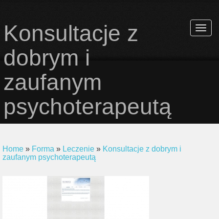
Konsultacje z
Rozwi
nawiga
dobrym i
zaufanym
psychoterapeutą
Home
»
Forma
»
Leczenie
»
Konsultacje z dobrym i
zaufanym psychoterapeutą