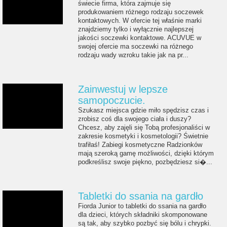
świecie firma, która zajmuje się
produkowaniem różnego rodzaju soczewek
kontaktowych. W ofercie tej właśnie marki
znajdziemy tylko i wyłącznie najlepszej
jakości soczewki kontaktowe. ACUVUE w
swojej ofercie ma soczewki na różnego
rodzaju wady wzroku takie jak na pr...
Zainwestuj w lepsze
samopoczucie.
Szukasz miejsca gdzie miło spędzisz czas i
zrobisz coś dla swojego ciała i duszy?
Chcesz, aby zajęli się Tobą profesjonaliści w
zakresie kosmetyki i kosmetologii? Świetnie
trafiłaś! Zabiegi kosmetyczne Radzionków
mają szeroką gamę możliwości, dzięki którym
podkreślisz swoje piękno, pozbędziesz si�...
Tabletki do ssania na gardło
Fiorda Junior to tabletki do ssania na gardło
dla dzieci, których składniki skomponowane
są tak, aby szybko pozbyć się bólu i chrypki.