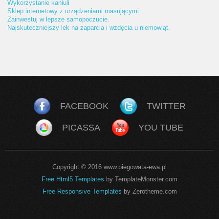
Wykorzystanie kaniuli
Sklep internetowy z urządzeniami masującymi
Zainwestuj w lepsze samopoczucie.
Najskuteczniejszy lek na zaparcia i wzdęcia u niemowląt.
FACEBOOK
TWITTER
PICASSA
YOU TUBE
Copyright © 2016 www.piegowata-ewa.pl
Free Html5 Templates
by TemplateMonster.com
Free Responsive Templates
by Zerotheme.com