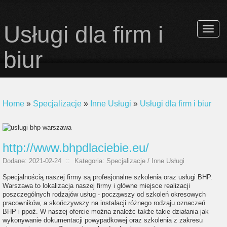
Usługi dla firm i
Rozwi
nawiga
biur
Home
»
Specjalizacje
»
Inne Usługi
»
Usługi dla firm i biur
http://www.bhpdlaciebie.eu/
Dodane: 2021-02-24
::
Kategoria: Specjalizacje / Inne Usługi
Specjalnością naszej firmy są profesjonalne szkolenia oraz usługi BHP.
Warszawa to lokalizacja naszej firmy i główne miejsce realizacji
poszczególnych rodzajów usług - począwszy od szkoleń okresowych
pracowników, a skończywszy na instalacji różnego rodzaju oznaczeń
BHP i ppoż. W naszej ofercie można znaleźc także takie działania jak
wykonywanie dokumentacji powypadkowej oraz szkolenia z zakresu