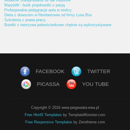
Moderne Stahlprodukte für die Industrie
MarylaW - butik projektantki z pasją
Profesjonalne pielęgnacje auta w stolicy
Dieta z dowozem w Rembertowie od firmy Luna Box
Szkolenia z prawa pracy.
Butelki z tworzywa jednościankowe chętnie są wykorzystywane
FACEBOOK
TWITTER
PICASSA
YOU TUBE
Copyright © 2016 www.piegowata-ewa.pl
Free Html5 Templates
by TemplateMonster.com
Free Responsive Templates
by Zerotheme.com