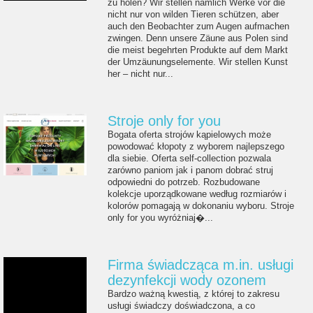
zu holen? Wir stellen nämlich Werke vor die
nicht nur von wilden Tieren schützen, aber
auch den Beobachter zum Augen aufmachen
zwingen. Denn unsere Zäune aus Polen sind
die meist begehrten Produkte auf dem Markt
der Umzäunungselemente. Wir stellen Kunst
her – nicht nur...
Stroje only for you
Bogata oferta strojów kąpielowych może
powodować kłopoty z wyborem najlepszego
dla siebie. Oferta self-collection pozwala
zarówno paniom jak i panom dobrać struj
odpowiedni do potrzeb. Rozbudowane
kolekcje uporządkowane według rozmiarów i
kolorów pomagają w dokonaniu wyboru. Stroje
only for you wyróżniaj�...
Firma świadcząca m.in. usługi
dezynfekcji wody ozonem
Bardzo ważną kwestią, z której to zakresu
usługi świadczy doświadczona, a co