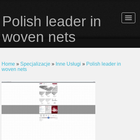
Polish leader in
Rozwi
nawiga
woven nets
Home
»
Specjalizacje
»
Inne Usługi
»
Polish leader in
woven nets