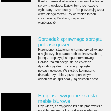
Kantor oferuje doskonałe kursy walut a także
sprawną obsługę. Dzięki temu jest często
wybierany przez osoby, które poszukują walut
wszelakiego rodzaju. W ostatnich latach
coraz więcej Polaków, rozpoczęło
współprac�...
Sprzedaż sprawnego sprzętu
poleasingowego
Przenośne i stacjonarne komputery używane
o najlepszych parametrach technicznych są
jedną z propozycji sklepu internetowego
DeMari, zajmującego się na co dzień
dystrybucją elektronicznego sprzętu
poleasingowego. Wszystkie komputery,
drukarki czy tablety przed ponownym
oddaniem do sprzedaży są dokładnie test...
Emiplus - wygodne krzesła i
meble biurowe
Czy wiesz, że wygodne krzesła pracownicze
przekładają się na komfort oraz wydajność