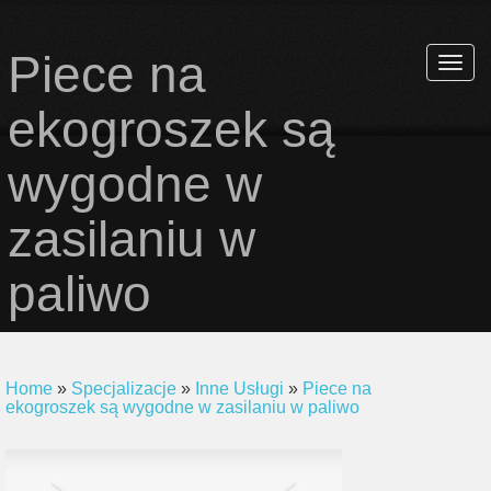
Piece na
Rozwi
nawiga
ekogroszek są
wygodne w
zasilaniu w
paliwo
Home
»
Specjalizacje
»
Inne Usługi
»
Piece na
ekogroszek są wygodne w zasilaniu w paliwo