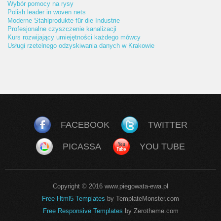
Wybór pomocy na rysy
Polish leader in woven nets
Moderne Stahlprodukte für die Industrie
Profesjonalne czyszczenie kanalizacji
Kurs rozwijający umiejętności każdego mówcy
Usługi rzetelnego odzyskiwania danych w Krakowie
FACEBOOK
TWITTER
PICASSA
YOU TUBE
Copyright © 2016 www.piegowata-ewa.pl
Free Html5 Templates
by TemplateMonster.com
Free Responsive Templates
by Zerotheme.com