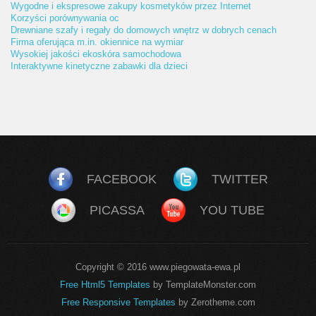
Wygodne i ekspresowe zakupy kosmetyków przez Internet
Korzyści porównywania oc
Drewniane szafy i regały do domowych wnętrz w dobrych cenach
Firma oferująca m.in. okiennice na wymiar
Wysokiej jakości ekoskóra samochodowa
Interaktywne kinetyczne zabawki dla dzieci
FACEBOOK
TWITTER
PICASSA
YOU TUBE
Copyright © 2016 www.piegowata-ewa.pl
Free Html5 Templates
by TemplateMonster.com
Free Responsive Templates
by Zerotheme.com