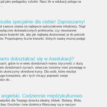
cjał jako pedagodzy szkolni. Nasz tik w edukacji polega na
...
tudia specjalnie dla ciebie! Zapraszamy!
od zawsze stawia na najlepsze wykształcenie młodzieży. Stąd
 wyłącznie doświadczonych profesorów, czy nieustannie
sze budynki tak, aby jak najlepiej dostosować je do potrzeb
ów. Proponujemy liczne kierunki, których naukę można podjąć
arto dokształcać się w Asedukacji?
ach, gdzie to w wielu dziedzinach mamy styczność z dużą
ielu dziedzinach życiach, wówczas możemy mieć przewagę w
to ukończymy określone kursy. Dla osób, które niezbyt
ługa komputera, ale i tych chcący poprawić swoje
dzo do...
 angielski. Codziennie międzykulturowo
nalazłeś dla Twojego dziecka idealny żłobek. Bielany, Wola,
cław, Grochów i inne dzielnica Warszawy są w naszym