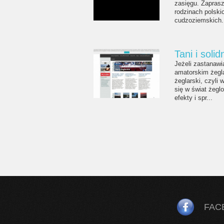
zasięgu. Zapras
rodzinach polski
cudzoziemskich.
Tani i soli
Jeżeli zastanaw
amatorskim żegla
żeglarski, czyli
się w świat żegl
efekty i spr...
FAC