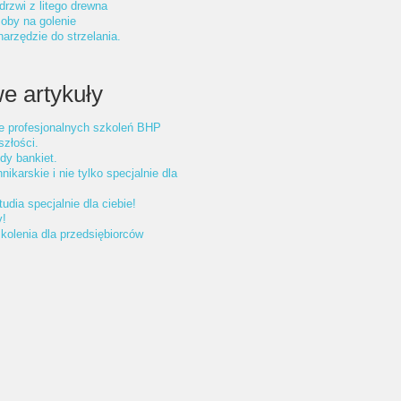
drzwi z litego drewna
oby na golenie
arzędzie do strzelania.
e artykuły
e profesjonalnych szkoleń BHP
złości.
dy bankiet.
nikarskie i nie tylko specjalnie dla
udia specjalnie dla ciebie!
y!
olenia dla przedsiębiorców