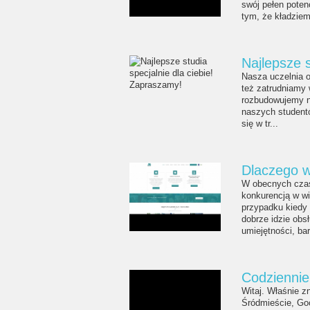
swój pełen poten
tym, że kładziem
Najlepsze s
Nasza uczelnia 
też zatrudniamy
rozbudowujemy na
naszych student
się w tr...
Dlaczego w
W obecnych czas
konkurencją w w
przypadku kiedy 
dobrze idzie obs
umiejętności, bar
Codziennie
Witaj. Właśnie z
Śródmieście, Go