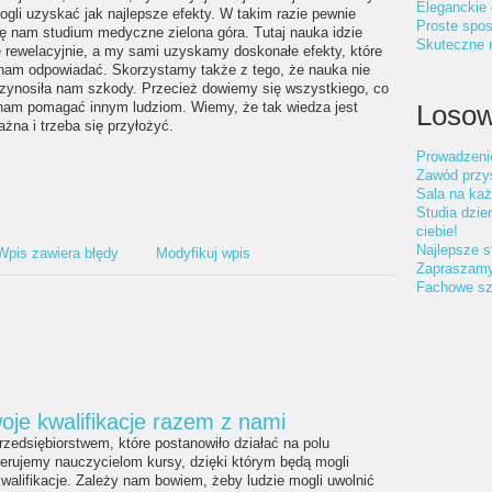
Eleganckie 
gli uzyskać jak najlepsze efekty. W takim razie pewnie
Proste spos
ię nam studium medyczne zielona góra. Tutaj nauka idzie
Skuteczne n
 rewelacyjnie, a my sami uzyskamy doskonałe efekty, które
nam odpowiadać. Skorzystamy także z tego, że nauka nie
rzynosiła nam szkody. Przecież dowiemy się wszystkiego, co
am pomagać innym ludziom. Wiemy, że tak wiedza jest
Losow
żna i trzeba się przyłożyć.
Prowadzeni
Zawód przys
Sala na każ
Studia dzien
ciebie!
Najlepsze st
Wpis zawiera błędy
Modyfikuj wpis
Zapraszam
Fachowe szk
oje kwalifikacje razem z nami
rzedsiębiorstwem, które postanowiło działać na polu
erujemy nauczycielom kursy, dzięki którym będą mogli
walifikacje. Zależy nam bowiem, żeby ludzie mogli uwolnić