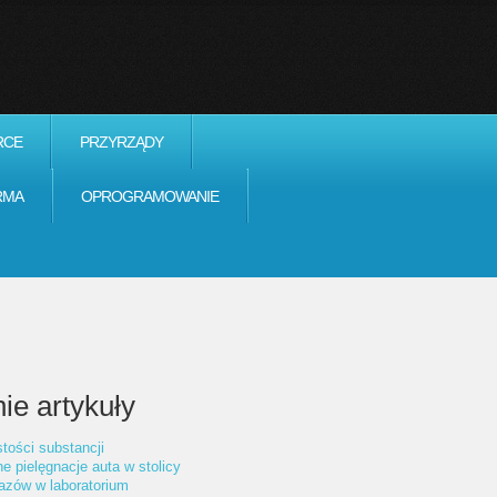
RCE
PRZYRZĄDY
RMA
OPROGRAMOWANIE
ie artykuły
tości substancji
ne pielęgnacje auta w stolicy
azów w laboratorium