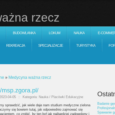
ażna rzecz
BUDOWLANKA
LOKUM
NAUKA
E-COMME
REKREACJA
SPECJALIZACJE
TURYSTYKA
FO
ne
»
Medycyna ważna rzecz
//msp.zgora.pl/
Ostatn
2023-04-05
::
Kategoria: Nauka / Placówki Edukacyjne
Badanie gęs
my sprawdzić, jak wiele daje nam studium medyczne zielona
Profesjonal
uczymy się bowiem tutaj, jak odpowiednio zajmować się
Spawanie g
cjentem, co zrobić, by ten był jak najbardziej zadowolony i