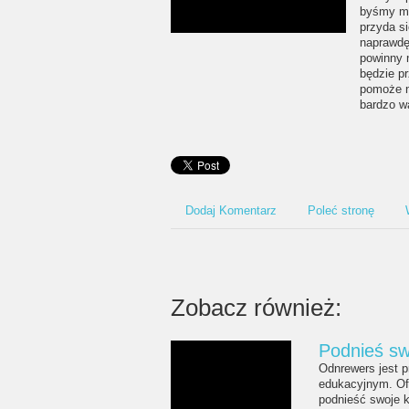
byśmy mo
przyda s
naprawdę
powinny 
będzie p
pomoże n
bardzo wa
Dodaj Komentarz
Poleć stronę
Zobacz również:
Podnieś sw
Odnrewers jest p
edukacyjnym. Of
podnieść swoje k