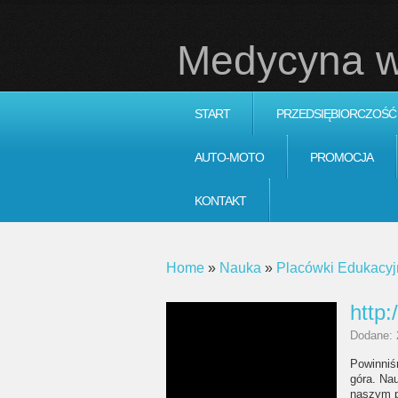
Medycyna w
START
PRZEDSIĘBIORCZOŚĆ
AUTO-MOTO
PROMOCJA
KONTAKT
Home
»
Nauka
»
Placówki Edukacyj
http:
Dodane: 
Powinniś
góra. Na
naszym pa