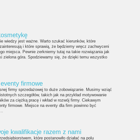
kosmetykę
e wiedzy jest ważne. Warto szukać kierunków, które
zainteresują i które sprawią, że będziemy wręcz zachwyceni
go miejsca. Pewnie zerkniemy tutaj na takie rozwiązania jak
i zielona góra. Spodziewamy się, że dzięki temu wszystko
 eventy firmowe
snej firmy sprzedażowej to duże zobowiązanie. Musimy wziąć
istotnych szczegółów, takich jak na przykład motywowanie
ików za ciężką pracę i wkład w rozwój firmy. Ciekawym
nty firmowe. Miejsce na eventy dla firm powinno być
..
oje kwalifikacje razem z nami
rzedsiębiorstwem, które postanowiło działać na polu