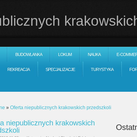
ublicznych krakowskic
BUDOWLANKA
LOKUM
NAUKA
E-COMME
REKREACJA
SPECJALIZACJE
TURYSTYKA
FO
ne
»
Oferta niepublicznych krakowskich przedszkoli
ta niepublicznych krakowskich
Ostatn
szkoli