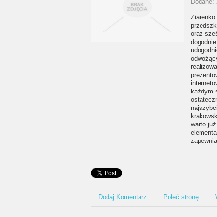
Dodane: 
Ziarenko
przedszk
oraz sześ
dogodnie 
udogodni
odwożący
realizow
prezento
internet
każdym s
ostatecz
najszybc
krakowski
warto już
elementa
zapewnia
Dodaj Komentarz
Poleć stronę