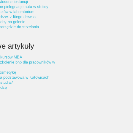
tości substancji
ne pielęgnacje auta w stolicy
azów w laboratorium
drzwi z litego drewna
oby na golenie
arzędzie do strzelania.
e artykuły
 kursów MBA
zkolenie bhp dla pracowników w
osmetykę
ła podstawowa w Katowicach
studia?
edzę