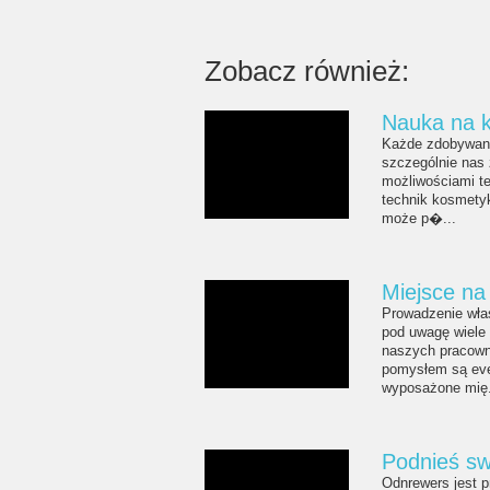
Zobacz również:
Nauka na 
Każde zdobywani
szczególnie nas 
możliwościami te
technik kosmetyk
może p�...
Miejsce na
Prowadzenie wła
pod uwagę wiele 
naszych pracown
pomysłem są eve
wyposażone mię.
Podnieś sw
Odnrewers jest p