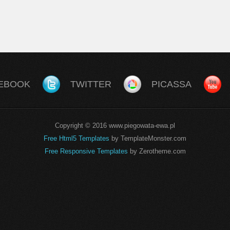
EBOOK
TWITTER
PICASSA
Copyright © 2016 www.piegowata-ewa.pl
Free Html5 Templates
by TemplateMonster.com
Free Responsive Templates
by Zerotheme.com