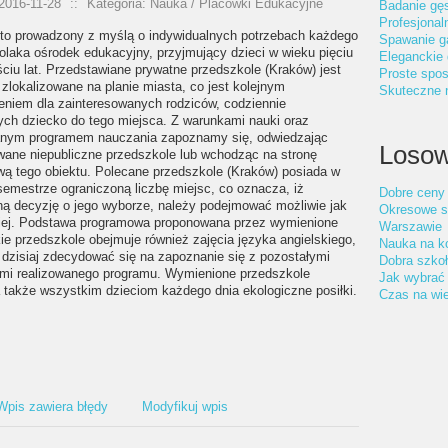
2016-11-28
::
Kategoria: Nauka / Placówki Edukacyjne
Badanie gęs
Profesjonal
 to prowadzony z myślą o indywidualnych potrzebach każdego
Spawanie g
olaka ośrodek edukacyjny, przyjmujący dzieci w wieku pięciu
Eleganckie 
ciu lat. Przedstawiane prywatne przedszkole (Kraków) jest
Proste spos
zlokalizowane na planie miasta, co jest kolejnym
Skuteczne n
eniem dla zainteresowanych rodziców, codziennie
ch dziecko do tego miejsca. Z warunkami nauki oraz
anym programem nauczania zapoznamy się, odwiedzając
Losow
wane niepubliczne przedszkole lub wchodząc na stronę
ową tego obiektu. Polecane przedszkole (Kraków) posiada w
emestrze ograniczoną liczbę miejsc, co oznacza, iż
Dobre ceny
ną decyzję o jego wyborze, należy podejmować możliwie jak
Okresowe s
iej. Podstawa programowa proponowana przez wymienione
Warszawie
e przedszkole obejmuje również zajęcia języka angielskiego,
Nauka na k
 dzisiaj zdecydować się na zapoznanie się z pozostałymi
Dobra szko
mi realizowanego programu. Wymienione przedszkole
Jak wybrać 
 także wszystkim dzieciom każdego dnia ekologiczne posiłki.
Czas na wi
Wpis zawiera błędy
Modyfikuj wpis