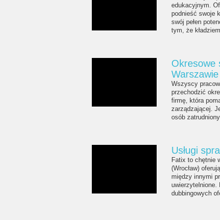
edukacyjnym. Of
podnieść swoje k
swój pełen poten
tym, że kładziem
Okresowe s
Warszawie
Wszyscy pracown
przechodzić okr
firmę, która pom
zarządzającej. J
osób zatrudniony
Usługi spra
Fatix to chętnie
(Wrocław) oferuj
między innymi p
uwierzytelnione.
dubbingowych of