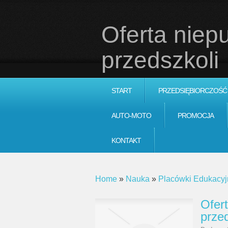
Oferta niep
przedszkoli
START
PRZEDSIĘBIORCZOŚĆ
AUTO-MOTO
PROMOCJA
KONTAKT
Home
»
Nauka
»
Placówki Edukacyj
Ofer
przed