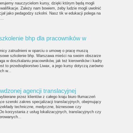
erujemy nauczycielom kursy, dzięki którym będą mogli
walifikacje. Zależy nam bowiem, żeby ludzie mogli uwolnić
cjał jako pedagodzy szkolni. Nasz tik w edukacji polega na
...
zkolenie bhp dla pracowników w
icy zatrudnieni w oparciu o umowę o pracę muszą
esowe szkolenie bhp. Warszawa mieści na swoim obszarze
aga w doszkalaniu pracowników, jak też kierowników i kadry
est to przedsiębiorstwo Liwax, a jego kursy dotyczą zarówno
ch w...
wdzonej agencji translacyjnej
 wybierane przez klientów z całego kraju biuro tłumaczeń
ące szeroki zakres specjalizacji translacyjnych, obejmujący
rzekłady techniczne, medyczne, biznesowe czy
 Do korzystania z usług lokalizacyjnych, translacyjnych czy
erowanych...