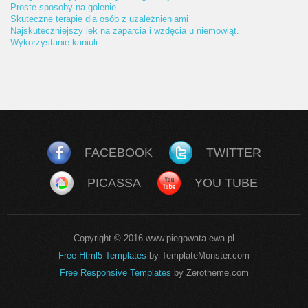
Proste sposoby na golenie
Skuteczne terapie dla osób z uzależnieniami
Najskuteczniejszy lek na zaparcia i wzdęcia u niemowląt.
Wykorzystanie kaniuli
FACEBOOK
TWITTER
PICASSA
YOU TUBE
Copyright © 2016 www.piegowata-ewa.pl
Free Html5 Templates
by TemplateMonster.com
Free Responsive Templates
by Zerotheme.com