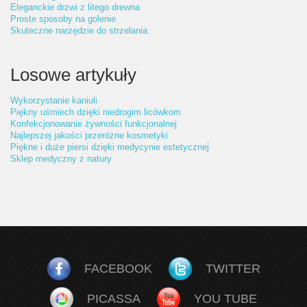
Eleganckie drzwi z litego drewna
Proste sposoby na golenie
Skuteczne narzędzie do strzelania.
Losowe artykuły
Wykorzystanie kaniuli
Piękny uśmiech dzięki niedrogim licówkom
Konfekcjonowanie żywności funkcjonalnej
Najlepszej jakości przeróżne kosmetyki
Piękne i duże piersi dzięki medycynie estetycznej
Sklep medyczny z natury
FACEBOOK
TWITTER
PICASSA
YOU TUBE