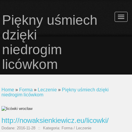
Piękny uśmiech
Rozwi
nawiga
dzięki
niedrogim
licówkom
Home
»
Forma
»
Leczenie
»
Piękny uśmiech dzięki
niedrogim licówkom
http://nowaksienkiewicz.eu/licowki/
Dodane: 2016-11-28
::
Kategoria: Forma / Leczenie