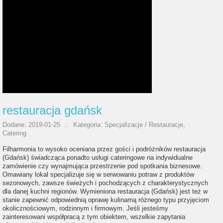
restauracja gdańsk
Dodane: 2019-01-25
::
Kategoria: Specjalizacje / Restauracje,
Catering
Filharmonia to wysoko oceniana przez gości i podróżników restauracja
(Gdańsk) świadcząca ponadto usługi cateringowe na indywidualne
zamówienie czy wynajmująca przestrzenie pod spotkania biznesowe.
Omawiany lokal specjalizuje się w serwowaniu potraw z produktów
sezonowych, zawsze świeżych i pochodzących z charakterystycznych
dla danej kuchni regionów. Wymieniona restauracja (Gdańsk) jest też w
stanie zapewnić odpowiednią oprawę kulinarną różnego typu przyjęciom
okolicznościowym, rodzinnym i firmowym. Jeśli jesteśmy
zainteresowani współpracą z tym obiektem, wszelkie zapytania