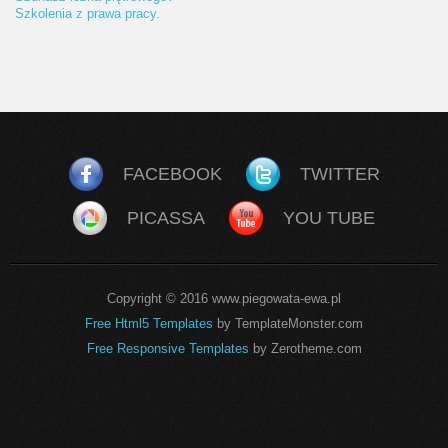
Szkolenia z prawa pracy.
FACEBOOK
TWITTER
PICASSA
YOU TUBE
Copyright © 2016 www.piegowata-ewa.pl
Free Html5 Templates
by TemplateMonster.com
Free Responsive Templates
by Zerotheme.com