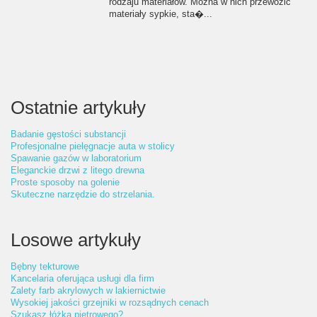
rodzaju materiałów. Można w nich przewozić
materiały sypkie, sta�...
Ostatnie artykuły
Badanie gęstości substancji
Profesjonalne pielęgnacje auta w stolicy
Spawanie gazów w laboratorium
Eleganckie drzwi z litego drewna
Proste sposoby na golenie
Skuteczne narzędzie do strzelania.
Losowe artykuły
Bębny tekturowe
Kancelaria oferująca usługi dla firm
Zalety farb akrylowych w lakiernictwie
Wysokiej jakości grzejniki w rozsądnych cenach
Szukasz łóżka piętrowego?