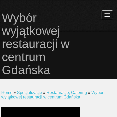
Wybór
Rozwi
nawiga
wyjątkowej
restauracji w
centrum
Gdańska
Home
»
Specjalizacje
»
Restauracje, Catering
»
Wybór
wyjątkowej restauracji w centrum Gdańska