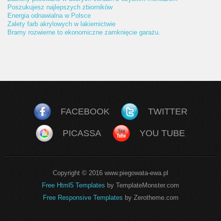
Poszukujesz najlepszych zbiorników
Energia odnawialna w Polsce
Zalety farb akrylowych w lakiernictwie
Bramy rozwierne to ekonomiczne zamknięcie garażu.
FACEBOOK
TWITTER
PICASSA
YOU TUBE
Copyright © 2016 www.piegowata-ewa.pl
Free Html5 Templates
by TemplateMonster.com
Free Responsive Templates
by Zerotheme.com