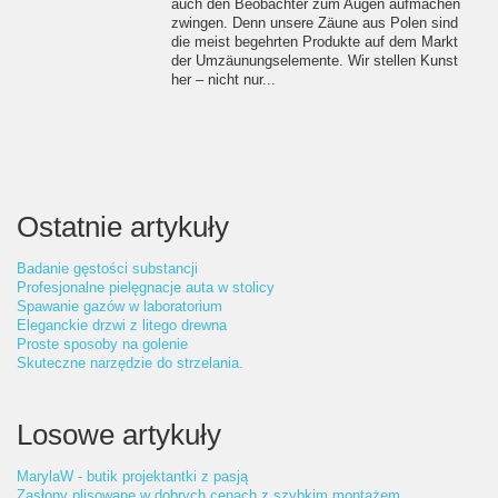
auch den Beobachter zum Augen aufmachen
zwingen. Denn unsere Zäune aus Polen sind
die meist begehrten Produkte auf dem Markt
der Umzäunungselemente. Wir stellen Kunst
her – nicht nur...
Ostatnie artykuły
Badanie gęstości substancji
Profesjonalne pielęgnacje auta w stolicy
Spawanie gazów w laboratorium
Eleganckie drzwi z litego drewna
Proste sposoby na golenie
Skuteczne narzędzie do strzelania.
Losowe artykuły
MarylaW - butik projektantki z pasją
Zasłony plisowane w dobrych cenach z szybkim montażem