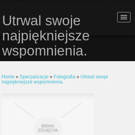
Utrwal swoje
Rozwi
nawiga
najpiękniejsze
wspomnienia.
Home
»
Specjalizacje
»
Fotografia
»
Utrwal swoje
najpiękniejsze wspomnienia.