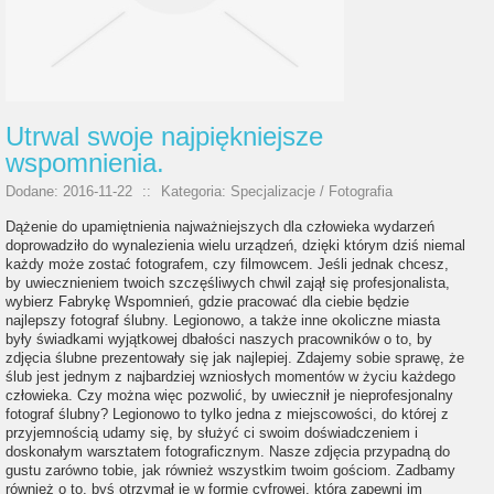
Utrwal swoje najpiękniejsze
wspomnienia.
Dodane: 2016-11-22
::
Kategoria: Specjalizacje / Fotografia
Dążenie do upamiętnienia najważniejszych dla człowieka wydarzeń
doprowadziło do wynalezienia wielu urządzeń, dzięki którym dziś niemal
każdy może zostać fotografem, czy filmowcem. Jeśli jednak chcesz,
by uwiecznieniem twoich szczęśliwych chwil zajął się profesjonalista,
wybierz Fabrykę Wspomnień, gdzie pracować dla ciebie będzie
najlepszy fotograf ślubny. Legionowo, a także inne okoliczne miasta
były świadkami wyjątkowej dbałości naszych pracowników o to, by
zdjęcia ślubne prezentowały się jak najlepiej. Zdajemy sobie sprawę, że
ślub jest jednym z najbardziej wzniosłych momentów w życiu każdego
człowieka. Czy można więc pozwolić, by uwiecznił je nieprofesjonalny
fotograf ślubny? Legionowo to tylko jedna z miejscowości, do której z
przyjemnością udamy się, by służyć ci swoim doświadczeniem i
doskonałym warsztatem fotograficznym. Nasze zdjęcia przypadną do
gustu zarówno tobie, jak również wszystkim twoim gościom. Zadbamy
również o to, byś otrzymał je w formie cyfrowej, która zapewni im