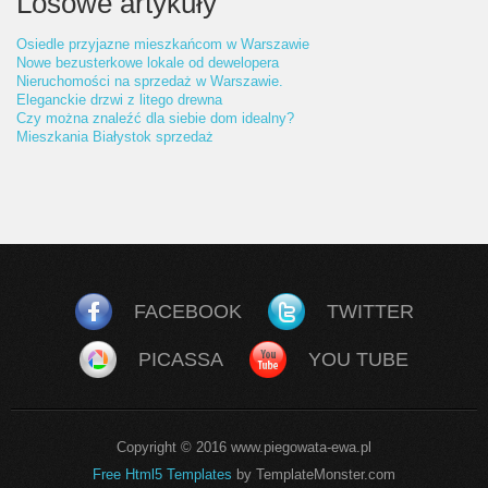
Losowe artykuły
Osiedle przyjazne mieszkańcom w Warszawie
Nowe bezusterkowe lokale od dewelopera
Nieruchomości na sprzedaż w Warszawie.
Eleganckie drzwi z litego drewna
Czy można znaleźć dla siebie dom idealny?
Mieszkania Białystok sprzedaż
FACEBOOK
TWITTER
PICASSA
YOU TUBE
Copyright © 2016 www.piegowata-ewa.pl
Free Html5 Templates
by TemplateMonster.com