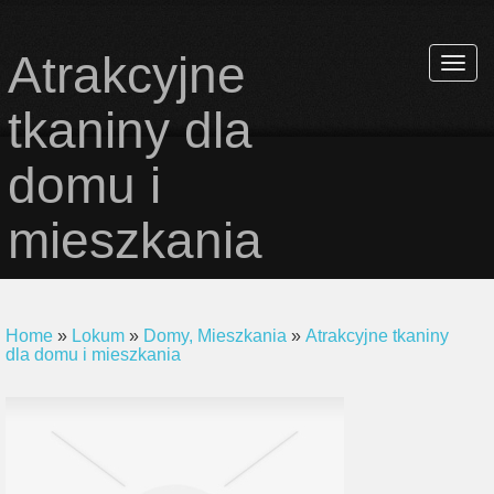
Atrakcyjne
Rozwi
nawiga
tkaniny dla
domu i
mieszkania
Home
»
Lokum
»
Domy, Mieszkania
»
Atrakcyjne tkaniny
dla domu i mieszkania