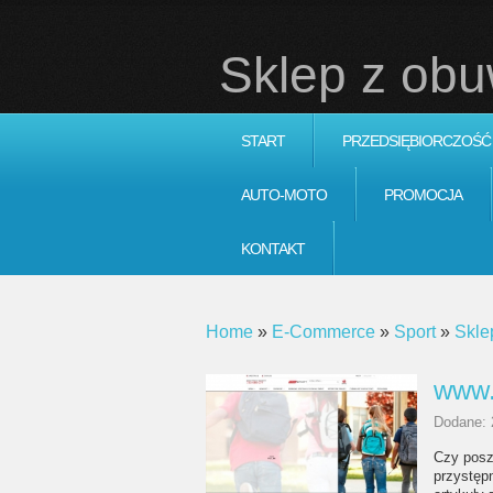
Sklep z ob
START
PRZEDSIĘBIORCZOŚĆ
AUTO-MOTO
PROMOCJA
KONTAKT
Home
»
E-Commerce
»
Sport
»
Skle
www.
Dodane: 
Czy posz
przystępn