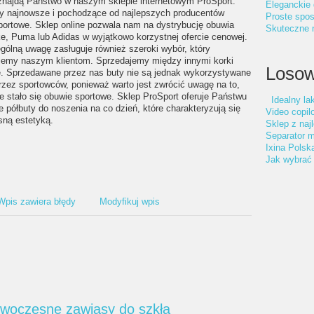
 znajdą Państwo w naszym sklepie internetowym ProSport.
Eleganckie 
y najnowsze i pochodzące od najlepszych producentów
Proste spos
portowe. Sklep online pozwala nam na dystrybucję obuwia
Skuteczne n
ke, Puma lub Adidas w wyjątkowo korzystnej ofercie cenowej.
gólną uwagę zasługuje również szeroki wybór, który
jemy naszym klientom. Sprzedajemy między innymi korki
Losow
ie. Sprzedawane przez nas buty nie są jednak wykorzystywane
rzez sportowców, ponieważ warto jest zwrócić uwagę na to,
e stało się obuwie sportowe. Sklep ProSport oferuje Państwu
Idealny lak
 półbuty do noszenia na co dzień, które charakteryzują się
Video copilo
ną estetyką.
Sklep z naj
Separator m
Ixina Polsk
Jak wybrać 
Wpis zawiera błędy
Modyfikuj wpis
owoczesne zawiasy do szkła