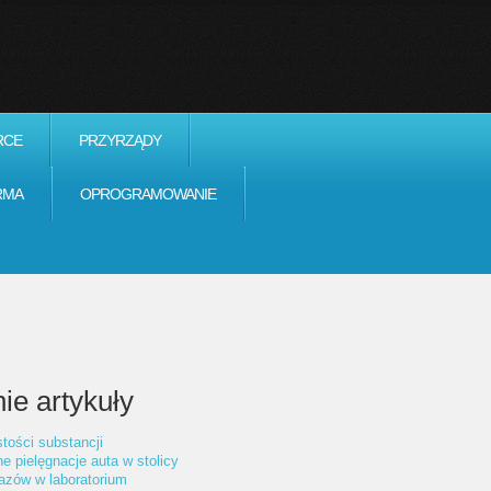
RCE
PRZYRZĄDY
RMA
OPROGRAMOWANIE
ie artykuły
tości substancji
ne pielęgnacje auta w stolicy
azów w laboratorium