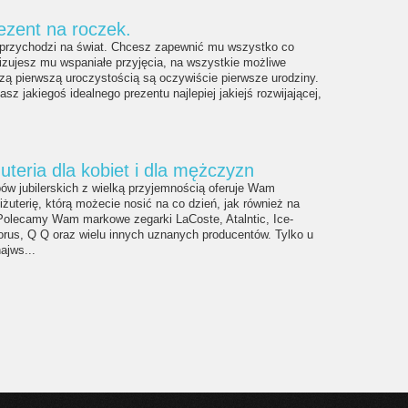
rezent na roczek.
 przychodzi na świat. Chcesz zapewnić mu wszystko co
izujesz mu wspaniałe przyjęcia, na wszystkie możliwe
zą pierwszą uroczystością są oczywiście pierwsze urodziny.
z jakiegoś idealnego prezentu najlepiej jakiejś rozwijającej,
uteria dla kobiet i dla mężczyzn
ów jubilerskich z wielką przyjemnością oferuje Wam
iżuterię, którą możecie nosić na co dzień, jak również na
 Polecamy Wam markowe zegarki LaCoste, Atalntic, Ice-
rus, Q Q oraz wielu innych uznanych producentów. Tylko u
ajws...