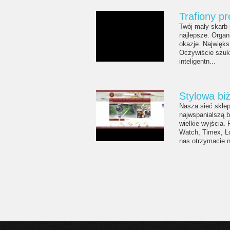
Trafiony p
Twój mały skarb
najlepsze. Organ
okazje. Najwięks
Oczywiście szukas
inteligentn...
Stylowa biż
Nasza sieć sklep
najwspanialszą b
wielkie wyjścia.
Watch, Timex, Lo
nas otrzymacie n