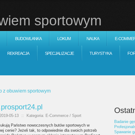
uwiem sportowym
BUDOWLANKA
LOKUM
NAUKA
E-COMME
REKREACJA
SPECJALIZACJE
TURYSTYKA
FO
p z obuwiem sportowym
prosport24.pl
Ostatn
2019-05-13
::
Kategoria: E-Commerce / Sport
Badanie gęs
ukują Państwo nowoczesnych butów sportowych w
Profesjonal
ej cenie? Jeżeli tak, to odpowiednie dla swoich potrzeb
Spawanie g