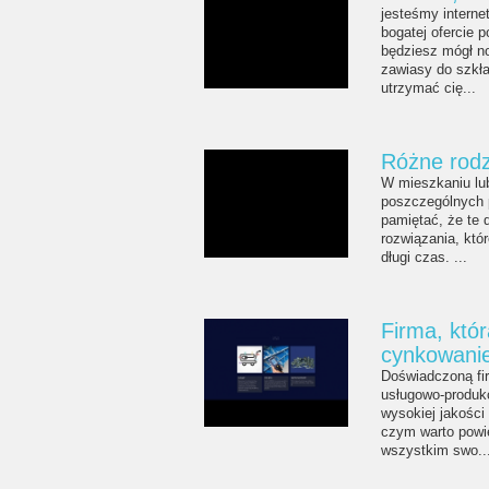
jesteśmy interne
bogatej ofercie 
będziesz mógł n
zawiasy do szkł
utrzymać cię...
Różne rodz
W mieszkaniu lu
poszczególnych 
pamiętać, że te 
rozwiązania, któ
długi czas. ...
Firma, któr
cynkowanie
Doświadczoną fir
usługowo-produkc
wysokiej jakości
czym warto powi
wszystkim swo..