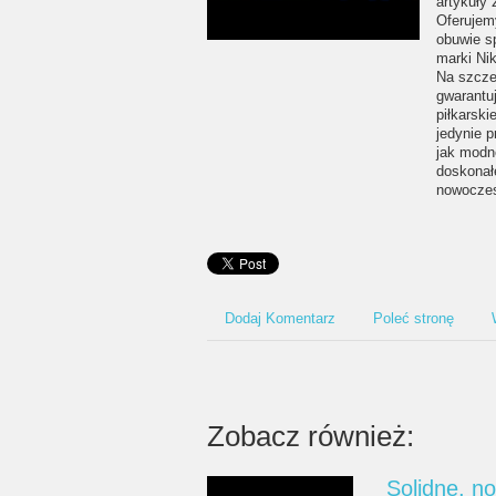
artykuły
Oferujem
obuwie s
marki Ni
Na szcze
gwarantu
piłkarsk
jedynie p
jak modn
doskonałe
nowoczes
Dodaj Komentarz
Poleć stronę
Zobacz również:
Solidne, n