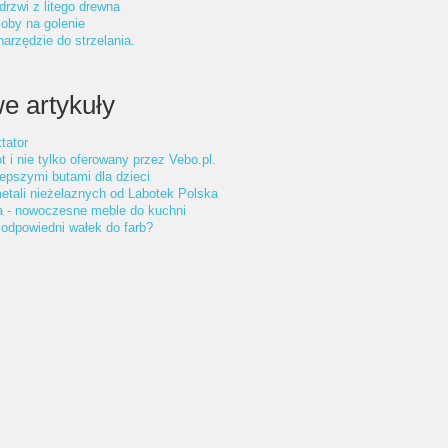
drzwi z litego drewna
oby na golenie
arzędzie do strzelania.
e artykuły
tator
t i nie tylko oferowany przez Vebo.pl.
lepszymi butami dla dzieci
etali nieżelaznych od Labotek Polska
a - nowoczesne meble do kuchni
odpowiedni wałek do farb?