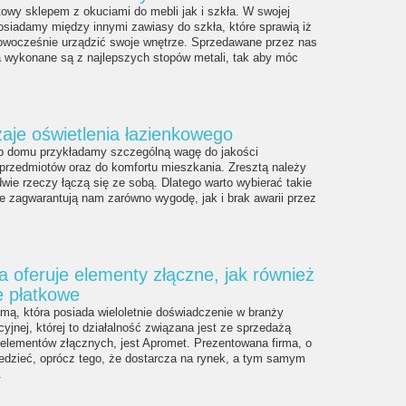
towy sklepem z okuciami do mebli jak i szkła. W swojej
posiadamy między innymi zawiasy do szkła, które sprawią iż
owocześnie urządzić swoje wnętrze. Sprzedawane przez nas
a wykonane są z najlepszych stopów metali, tak aby móc
aje oświetlenia łazienkowego
b domu przykładamy szczególną wagę do jakości
przedmiotów oraz do komfortu mieszkania. Zresztą należy
dwie rzeczy łączą się ze sobą. Dlatego warto wybierać takie
re zagwarantują nam zarówno wygodę, jak i brak awarii przez
a oferuje elementy złączne, jak również
 płatkowe
mą, która posiada wieloletnie doświadczenie w branży
yjnej, której to działalność związana jest ze sprzedażą
 elementów złącznych, jest Apromet. Prezentowana firma, o
edzieć, oprócz tego, że dostarcza na rynek, a tym samym
.