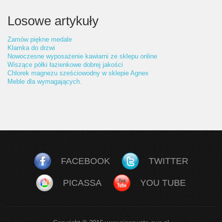
Losowe artykuły
Zamów piękne medale
Klamka do drzwi
Nowoczesne wyposażenie kawiarni ze sklepu online
Wiszące półki łazienkowe dobrej jakości
Chlorek magnezu sześciowodny w sklepie Agnex
Meble dla wymagających.
FACEBOOK
TWITTER
PICASSA
YOU TUBE