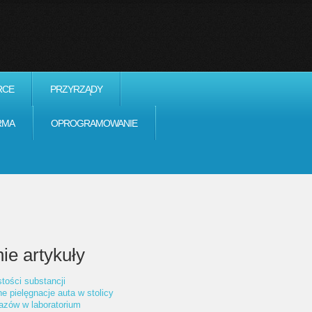
RCE
PRZYRZĄDY
RMA
OPROGRAMOWANIE
ie artykuły
tości substancji
ne pielęgnacje auta w stolicy
azów w laboratorium