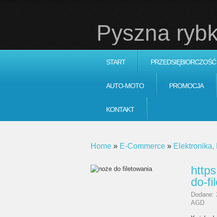
Pyszna rybk
START
PRZEDSIĘBIORCZOŚĆ
AUTO-MOTO
PROMOCJA
KONTAKT
Home
»
E-Commerce
»
Elektronika
https
do-fi
Dodane: 
AGD