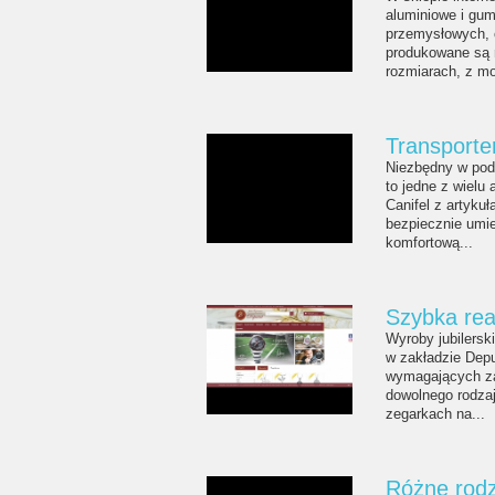
aluminiowe i gu
przemysłowych, 
produkowane są m
rozmiarach, z moż
Transporter
Niezbędny w podr
to jedne z wielu
Canifel z artykuł
bezpiecznie umi
komfortową...
Szybka rea
Wyroby jubilers
w zakładzie Depu
wymagających zad
dowolnego rodzaj
zegarkach na...
Różne rodz