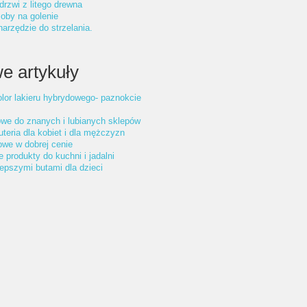
drzwi z litego drewna
oby na golenie
arzędzie do strzelania.
e artykuły
olor lakieru hybrydowego- paznokcie
we do znanych i lubianych sklepów
uteria dla kobiet i dla mężczyzn
owe w dobrej cenie
produkty do kuchni i jadalni
lepszymi butami dla dzieci