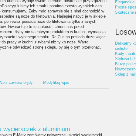
bra kuchnia wydaje swoim klientom doskonale przyrządzone
Eleganckie 
koPolacyy lubimy ich smak i pomimo często wysokich cen
Proste spos
je konsumujemy. Żeby móc sprawnie się z nimi obchodzić w
Skuteczne n
ezbędne są noże do filetowania, Najlepiej nabyć je w sklepie
a, ponieważ posiada noże do filetowania tylko znanych
ów. Gwarantuje to ich jakość i chroni nas przed
Losow
waniem. Ryby nie są łatwym produktem w kuchni, wymagają
wyczucia i wybitnego smaku. Re Cucina posiada dużo więcej
 do pracy w kuchni z rybami niż tylko noże. Warto
Delikatny k
ycznie odwiedzać stronę sklepu, by się o tym przekonać.
cieliste
Kody rabato
Stylowa biż
Bluzy polar
Nowoczesne 
Sklep z naj
Wpis zawiera błędy
Modyfikuj wpis
a wycieraczek z aluminium
netowym E-Maty zamówimy najwyższej jakości wycieraczki