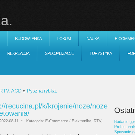
a.
BUDOWLANKA
LOKUM
NAUKA
E-COMME
REKREACJA
SPECJALIZACJE
TURYSTYKA
FO
, RTV, AGD
»
Pyszna rybka.
://recucina.pl/k/krojenie/noze/noze-
Ostatn
letowania/
2022-08-11
::
Kategoria: E-Commerce / Elektronika, RTV,
Badanie gęs
Profesjonal
Spawanie g