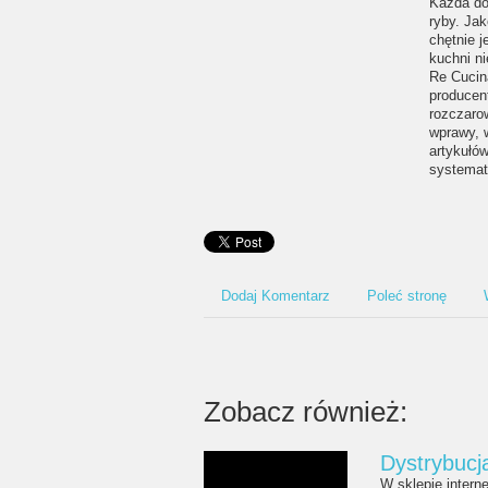
Każda do
ryby. Ja
chętnie 
kuchni ni
Re Cucin
producent
rozczaro
wprawy, 
artykułów
systemat
Dodaj Komentarz
Poleć stronę
Zobacz również:
Dystrybucj
W sklepie inter