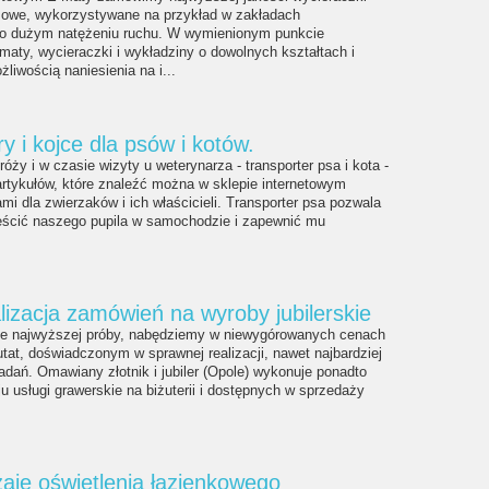
mowe, wykorzystywane na przykład w zakładach
o dużym natężeniu ruchu. W wymienionym punkcie
aty, wycieraczki i wykładziny o dowolnych kształtach i
liwością naniesienia na i...
y i kojce dla psów i kotów.
óży i w czasie wizyty u weterynarza - transporter psa i kota -
 artykułów, które znaleźć można w sklepie internetowym
ami dla zwierzaków i ich właścicieli. Transporter psa pozwala
eścić naszego pupila w samochodzie i zapewnić mu
lizacja zamówień na wyroby jubilerskie
kie najwyższej próby, nabędziemy w niewygórowanych cenach
tat, doświadczonym w sprawnej realizacji, nawet najbardziej
ań. Omawiany złotnik i jubiler (Opole) wykonuje ponadto
u usługi grawerskie na biżuterii i dostępnych w sprzedaży
aje oświetlenia łazienkowego