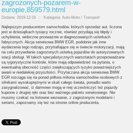
zagrozonych-pozarem-w-
europie,859579.html
Dodane: 2019-12-16
::
Kategoria: Auto-Moto / Transport
Najlepszym producentom samochodów, których sprzedaż aut, liczona
jest w dziesiątkach tysięcy rocznie, również przydają się błędy i
uchybienia, widoczne przeważnie w diagnozowanych usterkach
fabrycznych. Akcja serwisowa BMW EGR, podobnie jak inne
wydarzenia tego rodzaju, przytrafiające się w świecie motoryzacji, mają
na celu przywołanie zagrożonych usterką pojazdów do autoryzowanych
stacji obsługi. W takich specjalistycznych warsztatach przeprowadzane
są rygorystyczne kontrole, które mają odpowiedzieć na pytania, o
ewentualną obecność części zwiększających ryzyko poważniejszych
awarii w niedalekiej przyszłości. Przytaczana akcja serwisowa BMW
EGR rozciąga się na ponad półtora miliona samochodów osobowych z
silnikami wysokoprężnymi w skali całego świata, ponadto warto
zasygnalizować, iż darmowo mogą w niej uczestniczyć też pojazdy
kupione z drugiej ręki oraz bez ważnego pakietu serwisowego. Nie
musimy czekać na listowne wezwanie, z zagrożonymi modelami i
seriami, zapoznamy się też na stronie online producenta.