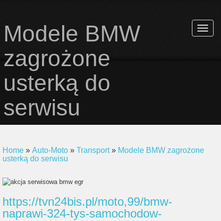
Modele BMW
Rozwi
nawiga
zagrożone
usterką do
serwisu
Home
»
Auto-Moto
»
Transport
»
Modele BMW zagrożone
usterką do serwisu
https://tvn24bis.pl/moto,99/bmw-
naprawi-324-tys-samochodow-